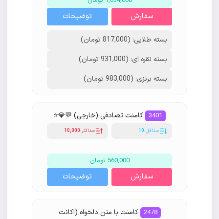
1,034,000 تومان
سفارش
توضیحات
بسته طلایی: (817,000 تومان)
بسته نقره ای: (931,000 تومان)
بسته برنزی: (983,000 تومان)
کامنت تصادفی (خارجی) 💬💎⭐️
3401
حداقل:
10
حداکثر:
10,000
560,000 تومان
سفارش
توضیحات
کامنت با متن دلخواه (اکانت
2478