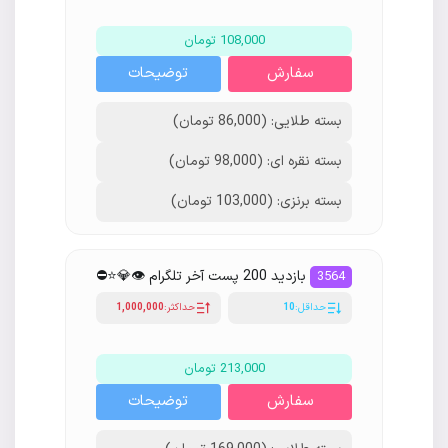
108,000 تومان
سفارش
توضیحات
بسته طلایی: (86,000 تومان)
بسته نقره ای: (98,000 تومان)
بسته برنزی: (103,000 تومان)
بازدید 200 پست آخر تلگرام 👁💎⭐️⛔
3564
حداقل:
10
حداکثر:
1,000,000
213,000 تومان
سفارش
توضیحات