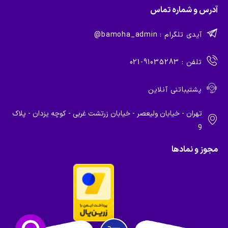
آدرس و شماره تماس
آیدی تلگرام : bamoha_admin@
تلفن : 91035283-021
پشتیباتنی آنلاین
تهران - خیابان ولیعصر - خیابان زرتشت غربی - کوچه یزدان - پلاک
9
مجوز و نماد‌ها