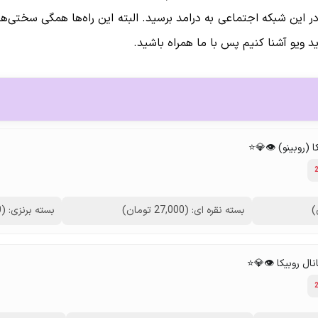
 در این شبکه اجتماعی به درامد برسید. البته این راه‌ها همگی سختی‌
 ویو آشنا کنیم پس با ما همراه باشید.
 (روبینو) 👁💎⭐️
بسته نقره ای: (27,000 تومان)
بسته برنزی: (29,000 تومان)
ال روبیکا 👁💎⭐️