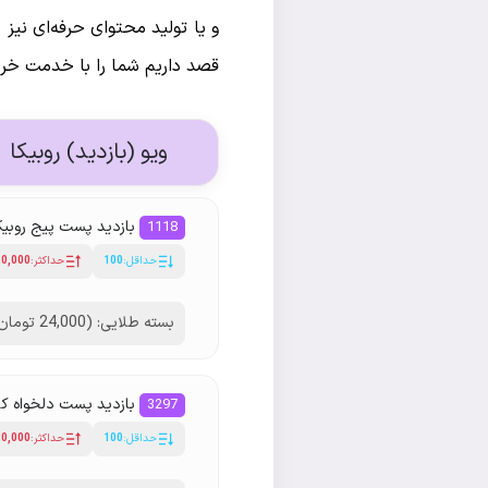
و یا تولید محتوای حرفه‌ای نیز
قصد داریم شما را با خدمت خرید
ویو (بازدید) روبیکا
بازدید پست پیج روبیکا
1118
حداقل:
100
حداکثر:
20,000
بسته طلایی: (24,000 تومان)
بازدید پست دلخواه کان
3297
حداقل:
100
حداکثر:
20,000